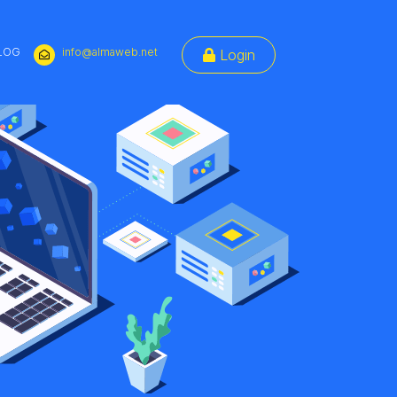
LOG
info@almaweb.net
Login