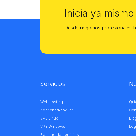
Inicia ya mismo
Desde negocios profesionales h
Servicios
No
Web hosting
Qui
Agencias/Reseller
Con
VPS Linux
Blo
VPS Windows
Log
Registro de dominios