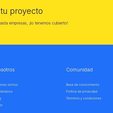
 tu proyecto
asta empresas, ¡lo tenemos cubierto!
sotros
Comunidad
enes somos
Base de conocimiento
táctanos
Política de privacidad
g
Términos y condiciones
in