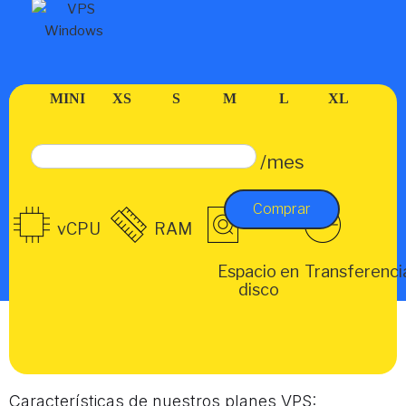
MINI
XS
S
M
L
XL
/mes
Comprar
vCPU
RAM
Espacio en
Transferenci
disco
Características de nuestros planes VPS: